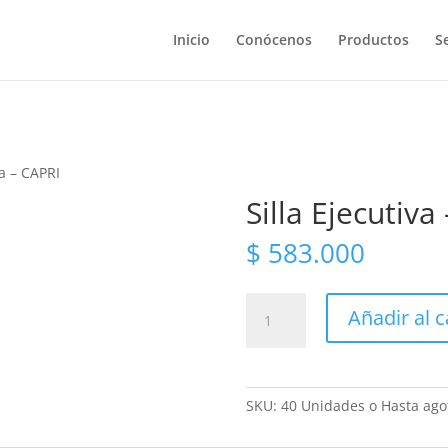
Inicio
Conócenos
Productos
Se
va – CAPRI
Silla Ejecutiva
$
583.000
Silla
Añadir al c
Ejecutiva
-
CAPRI
cantidad
SKU:
40 Unidades o Hasta agot