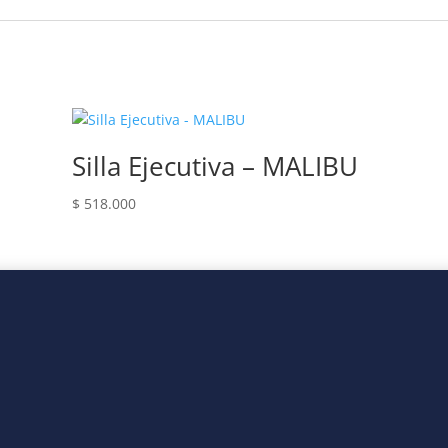
Silla Ejecutiva – MALIBU
$
518.000
os la mejor alternativa en muebles para su empre